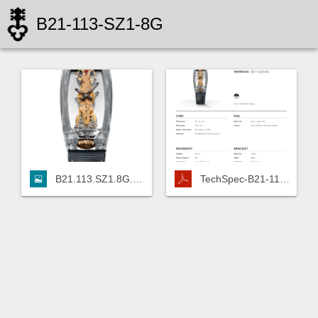
B21-113-SZ1-8G
B21.113.SZ1.8G.png
TechSpec-B21-113-SZ1-8R.pdf