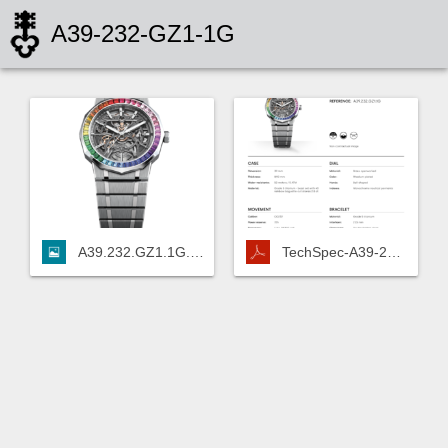
A39-232-GZ1-1G
A39.232.GZ1.1G.png
TechSpec-A39-232-GZ1-1G.pdf